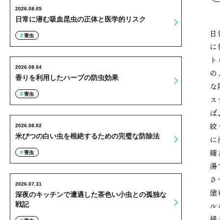
2026.08.05
日常に潜む吸血昆虫の正体と医学的リスク
日
害虫
に
ト
2026.08.04
の
香りを利用したハーブの防虫効果
な
害虫
ス
ば
絞
2026.08.02
米びつの白い虫を根絶するための完璧な防除法
に
縮
害虫
湯
さ
2026.07.31
塗
深夜のキッチンで遭遇した茶色い小虫との孤独な
ル
戦記
掻