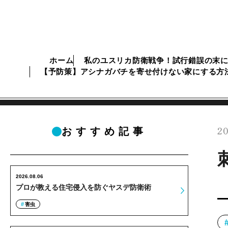
ホーム
私のユスリカ防衛戦争！試行錯誤の末
【予防策】アシナガバチを寄せ付けない家にする方
20
おすすめ記事
2026.08.06
プロが教える住宅侵入を防ぐヤスデ防衛術
害虫