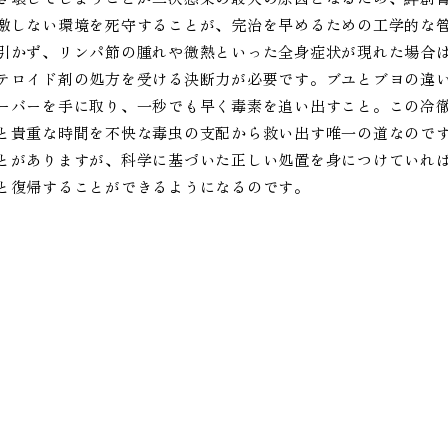
激しない環境を死守することが、完治を早めるための工学的な
引かず、リンパ節の腫れや微熱といった全身症状が現れた場合
テロイド剤の処方を受ける決断力が必要です。ブユとブヨの違
ーバーを手に取り、一秒でも早く毒素を追い出すこと。この冷
と貴重な時間を不快な毒虫の支配から救い出す唯一の道なので
とがありますが、科学に基づいた正しい処置を身につけていれ
と復帰することができるようになるのです。