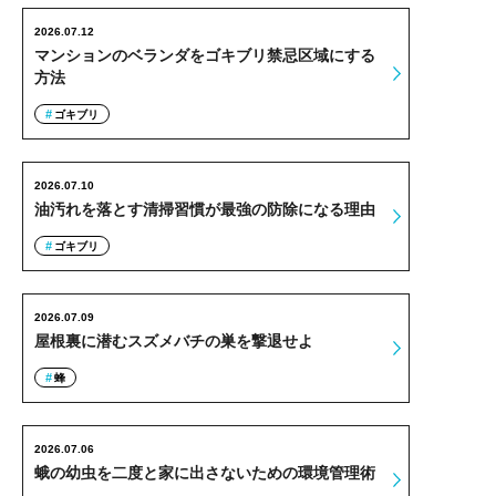
2026.07.12
マンションのベランダをゴキブリ禁忌区域にする
方法
ゴキブリ
2026.07.10
油汚れを落とす清掃習慣が最強の防除になる理由
ゴキブリ
2026.07.09
屋根裏に潜むスズメバチの巣を撃退せよ
蜂
2026.07.06
蛾の幼虫を二度と家に出さないための環境管理術