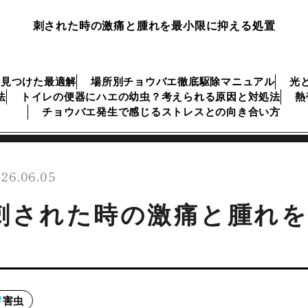
刺された時の激痛と腫れを最小限に抑える処置
に見つけた最適解
場所別チョウバエ徹底駆除マニュアル
光
法
トイレの便器にハエの幼虫？考えられる原因と対処法
熱
チョウバエ発生で感じるストレスとの向き合い方
26.06.05
刺された時の激痛と腫れを
害虫