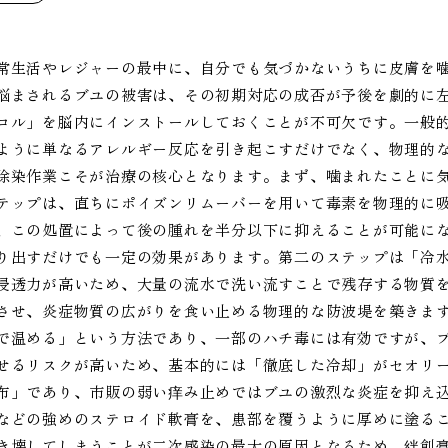
常生活やレジャーの最中に、自分でも気づかないうちに皮膚を
悩まされるブユの被害は、その初期対応の成否が予後を劇的に
コル」を脳内にインストールしておくことが不可欠です。一般
ように単なるアレルギー反応を引き起こすだけでなく、物理的
除染作業こそが治療の核心となります。まず、噛まれたことに
テップは、直ちにポイズンリムーバーを用いて毒素を物理的に
、この処置によって後の腫れを半分以下に抑えることが可能に
り出すだけでも一定の効果があります。第二のステップは「冷
浸透力が高いため、大量の流水で洗い流すことで残存する物質
させ、炎症物質の広がりを食い止める物理的な防波堤を築きま
で温める」という方法であり、一部のハチ毒には有効ですが、
せるリスクが高いため、基本的には「徹底した冷却」がセオリ
布」であり、市販の弱い痒み止めではブユの激烈な炎症を抑え
などの強めのステロイド軟膏を、患部を覆うように厚めに塗る
き壊してしまうことが二次感染の最大の原因となるため、絆創