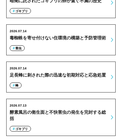
暗闇に託されたゴキブリの卵が繋ぐ不滅の歴史
ゴキブリ
2026.07.14
毒蜘蛛を寄せ付けない住環境の構築と予防管理術
害虫
2026.07.14
足長蜂に刺された際の迅速な初期対応と応急処置
蜂
2026.07.13
酵素風呂の衛生面と不快害虫の発生を完封する総
括
ゴキブリ