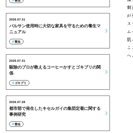
害虫
刺
が
2026.07.31
ス
バルサン使用時に大切な家具を守るための養生マ
ム
ニュアル
肌
害虫
こ
へ
2026.07.31
駆除のプロが教えるコーヒーかすとゴキブリの関
係
ゴキブリ
2026.07.28
都市部で発生したキセルガイの集団定着に関する
事例研究
害虫