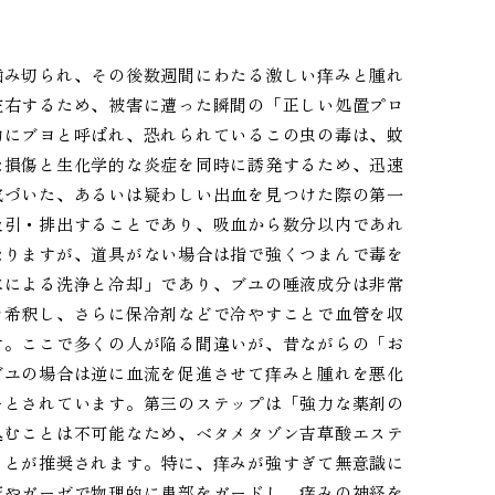
噛み切られ、その後数週間にわたる激しい痒みと腫れ
左右するため、被害に遭った瞬間の「正しい処置プロ
的にブヨと呼ばれ、恐れられているこの虫の毒は、蚊
な損傷と生化学的な炎症を同時に誘発するため、迅速
気づいた、あるいは疑わしい出血を見つけた際の第一
吸引・排出することであり、吸血から数分以内であれ
なりますが、道具がない場合は指で強くつまんで毒を
水による洗浄と冷却」であり、ブユの唾液成分は非常
を希釈し、さらに保冷剤などで冷やすことで血管を収
す。ここで多くの人が陥る間違いが、昔ながらの「お
ブユの場合は逆に血流を促進させて痒みと腫れを悪化
ーとされています。第三のステップは「強力な薬剤の
込むことは不可能なため、ベタメタゾン吉草酸エステ
ことが推奨されます。特に、痒みが強すぎて無意識に
膏やガーゼで物理的に患部をガードし、痒みの神経を