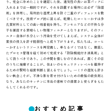
り、完全に冷めたことを確認した後、通気性の良いお茶パックに
入れるまでは一般的ですが、それを設置する場所には必ず「除湿
剤」を併用し、局所的な湿度上昇を防ぐ二重のディフェンスを敷
くべきです。技術ブログ的に言えば、乾燥したコーヒーかすは多
孔質材料としての高い吸着能を持ち、アンモニアなどの不快な分
子を捕捉する素晴らしい物理フィルターとなりますが、そのフィ
ルター自体が水分という汚染を受けてしまえば、システム全体が
害虫の侵入を許す脆弱性へと成り下がります。私たちは、コーヒ
ーかすというリソースを再定義し、単なるゴミではなく、徹底し
たプロセス管理を経て初めて完成する「防除機能付き消臭剤」と
して扱うべきであり、この手間を惜しむのであれば、潔くその日
のうちに廃棄することが、住まいのセキュリティレベルを維持す
るための賢明な経営判断と言えるでしょう。一ミリの湿気も許さ
ない執念こそが、不浄な影を寄せ付けないための最強の殺虫剤と
なり、あなたのキッチンに本当の意味での清潔さと安らぎをもた
らしてくれるのです。
おすすめ記事