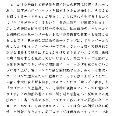
ーヒーかすを放置して逆効果を招く最大の原因は残留する水分に
あり、湿度が六〇パーセントを超えるとカビが発生し、そのカビ
を餌にするチャタテムシが集まり、さらにそれらを捕食するため
にゴキブリがやってくるという「負の生態系」が形成されます
が、この連鎖を断ち切る唯一の手段は、抽出直後のコーヒーかす
を瞬時に水分量一〇パーセント以下の無機質な粉末へと変貌させ
ることです。具体的な乾燥術の第一ステップは、ドリッパーから
外したかすをキッチンペーパーで包み、ぎゅっと絞って物理的な
水分を限界まで絞り出すことからはじまりますが、この際、繊維
の奥に残る水分を見逃してはいけません。第二ステップは熱によ
る強制蒸発であり、平らな耐熱皿にコーヒーかすを重ならないよ
うに薄く広げ、電子レンジで数分間加熱するか、あるいは弱火の
フライパンで煙が立たない程度にじっくりと炒り上げることで、
内部の水素結合を断ち切り、ゴキブリが好む「生っぽい香り」を
「焦げたような忌避臭」へと化学的に変換させることが可能にな
ります。この加熱処理こそが、誘引剤を忌避剤へと反転させる魔
法のパッチ当て作業であり、サラサラと砂のような質感になった
コーヒーかすは、もはやゴキブリにとっては食べる価値のない乾
燥した残骸となります。第三ステップは保存のセキュリティであ