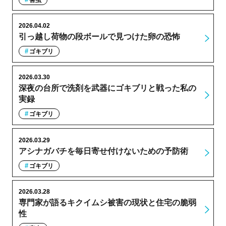
2026.04.02
引っ越し荷物の段ボールで見つけた卵の恐怖
ゴキブリ
2026.03.30
深夜の台所で洗剤を武器にゴキブリと戦った私の
実録
ゴキブリ
2026.03.29
アシナガバチを毎日寄せ付けないための予防術
ゴキブリ
2026.03.28
専門家が語るキクイムシ被害の現状と住宅の脆弱
性