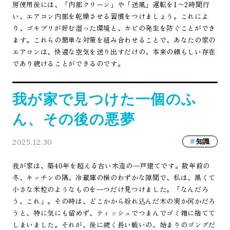
房使用後には、「内部クリーン」や「送風」運転を1〜2時間行
い、エアコン内部を乾燥させる習慣をつけましょう。これによ
り、ゴキブリが好む湿った環境と、カビの発生を防ぐことができ
ます。これらの簡単な対策を組み合わせることで、あなたの家の
エアコンは、快適な空気を送り出すだけの、本来の頼もしい存在
であり続けることができるのです。
我が家で見つけた一個のふ
ん、その後の悪夢
2025.12.30
知識
我が家は、築40年を超える古い木造の一戸建てです。数年前の
冬、キッチンの隅、冷蔵庫の横のわずかな隙間で、私は、黒くて
小さな米粒のようなものを一つだけ見つけました。「なんだろ
う、これ」。その時は、どこかから紛れ込んだ木の実か何かだろ
うと、特に気にも留めず、ティッシュでつまんでゴミ箱に捨てて
しまいました。それが、後に続く長い戦いの、始まりのゴングだ