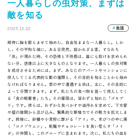
一人暮らしの虫対策、まずは
敵を知る
2025.12.22
生活
期待に胸を膨らませて始めた、自由気ままな一人暮らし。しか
し、その平和な城に、ある日突然、招かれざる客、すなわち
「虫」が現れた時、その恐怖と不快感は、誰にも助けを求められ
ない分、想像以上に大きなものとなります。一人暮らしの虫対策
を成功させるためには、まず、あなたのアパートやマンションに
侵入してくる代表的な敵の種類と、その目的を知ることから始め
なければなりません。家の中で遭遇する虫は、主に、その目的に
よって分類できます。まず、私たちの食べ物を狙って侵入してく
る「食の略奪者」たち。その筆頭は、言わずと知れた「ゴキブ
リ」です。彼らは、わずかな食べかすや油汚れを求めて、下水管
や壁の隙間から忍び込み、驚異的な繁殖力でその勢力を拡大しま
す。同様に、砂糖や小麦粉に群がる「アリ」や、米びつの中に湧
く「コクゾウムシ」、乾麺やチョコレートを食い荒らす「メイ
ガ」の仲間も、このグループに含まれます。次に、私たちの血を