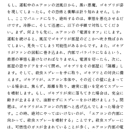
もし、運転中のエアコンの送風口から、黒い悪魔、ゴキブリが姿
を現してしまったら。その恐怖と衝撃は計り知れません。しか
し、ここでパニックになり、絶叫するのは、事態を悪化させるだ
けです。冷静に、そして迅速に、以下の手順で対処してくださ
い。まず、何よりも先に、エアコンの「電源をオフ」にします。
運転を続けると、風圧でゴキブリが部屋のどこかへ吹き飛ばされ
てしまい、見失ってしまう可能性があるからです。また、ゴキブ
リがファンの回転に巻き込まれ、内部でバラバラになるという、
最悪の事態も避けなければなりません。電源を切ったら、次に、
部屋の窓やドアをすべて閉め、ゴキブリをその部屋に「隔離」し
ます。そして、殺虫スプレーを手に取り、ゴキブリとの対決に備
えます。ゴキブリが、エアコン本体や、その近くの壁に止まって
いる場合は、焦らず、距離を取り、確実に狙いを定めてスプレー
を噴射します。もし、ゴキブリが床に落ちてきた場合は、完全に
動きが止まるまで、油断せずにスプレーをかけ続けましょう。問
題は、ゴキブリがエアコンの内部へと逃げ込んでしまった場合で
す。この時、絶対にやってはいけないのが、「エアコンの内部に
向かって、殺虫スプレーを噴射する」ことです。殺虫スプレーに
は、可燃性のガスが含まれていることが多く、エアコン内部の電