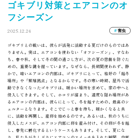
ゴキブリ対策とエアコンのオ
フシーズン
2025.12.24
害虫
ゴキブリとの戦いは、彼らが活発に活動する夏だけのものではあ
りません。実は、エアコンを使わない「オフシーズン」、すなわ
ち、春や秋、そして冬の間の過ごし方が、次の夏の悲劇を防ぐた
めの、重要な鍵を握っています。なぜなら、長期間使われず、静
かで、暗いエアコンの内部は、ゴキブリにとって、格好の「越冬
場所」や「繁殖拠点」となるからです。冬の寒い時期、屋外で活
動できなくなったゴキブリは、暖かい場所を求めて、家の中へと
侵入してきます。そして、ホコリが溜まり、適度な隠れ場所があ
るエアコンの内部は、彼らにとって、冬を越すための、最高のシ
ェルターとなります。そこでじっと春を待ち、暖かくなると共
に、活動を再開し、産卵を始めるのです。あるいは、秋のうちに
侵入したメスが、エアコン内部に卵を産み付け、その卵が冬を越
し、春先に孵化するというケースもあります。そして、夏にな
り、私たちが久しぶりにエアコンのスイッチを入れた瞬間、内部