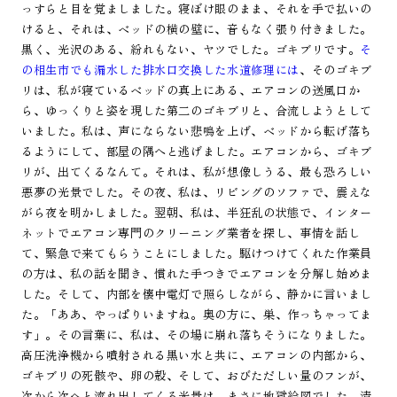
っすらと目を覚ましました。寝ぼけ眼のまま、それを手で払いの
けると、それは、ベッドの横の壁に、音もなく張り付きました。
黒く、光沢のある、紛れもない、ヤツでした。ゴキブリです。
そ
の相生市でも漏水した排水口交換した水道修理には
、そのゴキブ
リは、私が寝ているベッドの真上にある、エアコンの送風口か
ら、ゆっくりと姿を現した第二のゴキブリと、合流しようとして
いました。私は、声にならない悲鳴を上げ、ベッドから転げ落ち
るようにして、部屋の隅へと逃げました。エアコンから、ゴキブ
リが、出てくるなんて。それは、私が想像しうる、最も恐ろしい
悪夢の光景でした。その夜、私は、リビングのソファで、震えな
がら夜を明かしました。翌朝、私は、半狂乱の状態で、インター
ネットでエアコン専門のクリーニング業者を探し、事情を話し
て、緊急で来てもらうことにしました。駆けつけてくれた作業員
の方は、私の話を聞き、慣れた手つきでエアコンを分解し始めま
した。そして、内部を懐中電灯で照らしながら、静かに言いまし
た。「ああ、やっぱりいますね。奥の方に、巣、作っちゃってま
す」。その言葉に、私は、その場に崩れ落ちそうになりました。
高圧洗浄機から噴射される黒い水と共に、エアコンの内部から、
ゴキブリの死骸や、卵の殻、そして、おびただしい量のフンが、
次から次へと流れ出してくる光景は、まさに地獄絵図でした。清