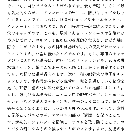
ぐにでも、自分でできることばかりです。最も手軽で、そして最
も効果的なのが、「ドレンホースの出口に、防虫キャップを取り
付ける」ことです。これは、100円ショップやホームセンター、
インターネット通販などで、数百円程度で手軽に購入できる、網
状のキャップです。これを、屋外にあるドレンホースの先端には
め込むだけで、ゴキブリや他の虫の物理的な侵入を、ほぼ完璧に
防ぐことができます。水の排出は妨げず、虫の侵入だけをシャッ
トアウトする、非常に優れたアイテムです。もし、専用のキャッ
プが手に入らない場合は、使い古しのストッキングや、台所の排
水溝ネットを、輪ゴムでホースの先端にしっかりと固定するだけ
でも、同様の効果が得られます。次に、壁の配管穴の隙間をチェ
ックします。室内機から伸びる配管が、壁を貫通している部分を
見て、配管と壁の間に隙間が空いていないかを確認しましょう。
もし、隙間がある場合は、エアコン用の配管パテ（これもホーム
センターなどで購入できます）を、粘土のようにこねて、隙間が
完全になくなるように、しっかりと埋め込みます。そして、意外
と見落としがちなのが、エアコン内部の「清潔」を保つことで
す。定期的にフィルターを掃除し、ホコリを取り除くことで、ゴ
キブリの餌となるものを減らすことができます。また、夏場の冷