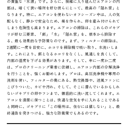
の貴重な「水源」です。さらに、複雑に入り組んだエアコンの内
部は、暗くて狭い場所を好む彼らにとって、最高の「隠れ家」と
なります。特に、エアコンを使わないオフシーズン中は、人の気
配もなく、静かで安全なため、巣を作られ、卵を産み付けられて
しまう危険性も高まります。エアコンの掃除は、これらのゴキブ
リが好む三要素、「餌」「水」「隠れ家」を、根本から排除す
る、最も効果的な予防策なのです。まず、フィルターの掃除は、
2週間に一度を目安に、ホコリを掃除機で吸い取り、水洗いしま
す。これにより、餌となるホコリをなくし、風通しを良くして、
内部の湿度を下げる効果があります。そして、年に一度か二度
は、プロのクリーニング業者に依頼し、エアコン内部の分解洗浄
を行うことを、強くお勧めします。プロは、高圧洗浄機や専用の
洗剤を使い、フィルターの奥にある、熱交換器や、送風ファンに
こびりついた、カビや汚れ、そして、そこに潜んでいるかもしれ
ないゴキブリの卵やフンまで、徹底的に洗い流してくれます。エ
アコンを清潔に保つことは、快適な空気を手に入れることである
と同時に、ゴキブリに「この場所は、住むには値しない」と、最
終通告を突きつける、強力な防衛策でもあるのです。