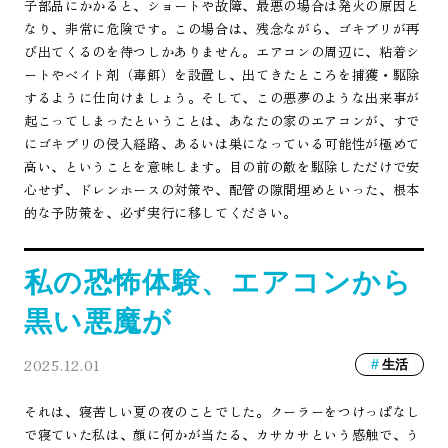
子部品にかかると、ショートや故障、最悪の場合は発火の原因と
なり、非常に危険です。この場合は、残念ながら、ゴキブリが再
び出てくるのを待つしかありません。エアコンの周辺に、粘着シ
ートやベイト剤（毒餌）を設置し、出てきたところを捕獲・駆除
するように仕向けましょう。そして、この悪夢のような出来事が
起こってしまったということは、あなたの家のエアコンが、すで
にゴキブリの侵入経路、あるいは巣になっている可能性が極めて
高い、ということを意味します。目の前の敵を駆除しただけで安
心せず、ドレンホースの対策や、配管の隙間埋めといった、根本
的な予防策を、必ず実行に移してください。
私の恐怖体験、エアコンから
黒い悪魔が
2025.12.01
生活
それは、寝苦しい夏の夜のことでした。クーラーをつけっぱなし
で寝ていた私は、顔に何かが当たる、カサカサという感触で、う