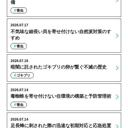
備
害虫
2026.07.17
不気味な細長い貝を寄せ付けない自然派対策のす
すめ
害虫
2026.07.16
暗闇に託されたゴキブリの卵が繋ぐ不滅の歴史
ゴキブリ
2026.07.14
毒蜘蛛を寄せ付けない住環境の構築と予防管理術
害虫
2026.07.14
足長蜂に刺された際の迅速な初期対応と応急処置