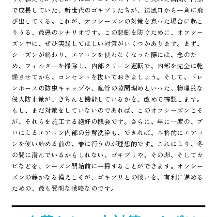
で成長していた、新世代のゴキブリたちが、送風口から一斉に飛
び出してくる。これが、オフシーズンの対策を怠った場合に起こ
りうる、最悪のシナリオです。この悲劇を防ぐために、オフシー
ズン中に、ぜひ実践してほしい対策がいくつかあります。まず、
シーズンが終わり、エアコンを使わなくなった際には、念のた
め、フィルターを掃除し、内部クリーン運転で、内部を完全に乾
燥させてから、コンセントを抜いておきましょう。そして、ドレ
ンホースの防虫キャップや、配管の隙間埋めといった、物理的な
侵入防止策が、きちんと機能しているかを、改めて確認します。
もし、まだ対策をしていないのであれば、このオフシーズンこそ
が、それらを施工する絶好の機会です。さらに、年に一度の、プ
ロによるエアコン内部の分解洗浄も、できれば、本格的にエアコ
ンを使い始める前の、春に行うのが理想的です。これにより、冬
の間に潜んでいるかもしれない、ゴキブリや、その卵、そしてカ
ビなどを、シーズン開始前に一掃することができます。オフシー
ズンの静かなる備えこそが、ゴキブリとの戦いを、有利に進める
ための、最も賢明な戦略なのです。