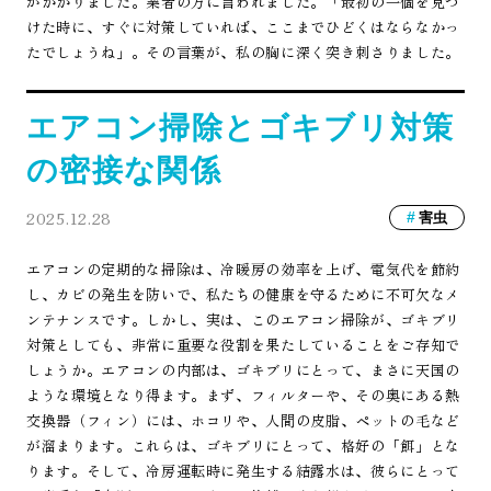
がかかりました。業者の方に言われました。「最初の一個を見つ
けた時に、すぐに対策していれば、ここまでひどくはならなかっ
たでしょうね」。その言葉が、私の胸に深く突き刺さりました。
エアコン掃除とゴキブリ対策
の密接な関係
2025.12.28
害虫
エアコンの定期的な掃除は、冷暖房の効率を上げ、電気代を節約
し、カビの発生を防いで、私たちの健康を守るために不可欠なメ
ンテナンスです。しかし、実は、このエアコン掃除が、ゴキブリ
対策としても、非常に重要な役割を果たしていることをご存知で
しょうか。エアコンの内部は、ゴキブリにとって、まさに天国の
ような環境となり得ます。まず、フィルターや、その奥にある熱
交換器（フィン）には、ホコリや、人間の皮脂、ペットの毛など
が溜まります。これらは、ゴキブリにとって、格好の「餌」とな
ります。そして、冷房運転時に発生する結露水は、彼らにとって