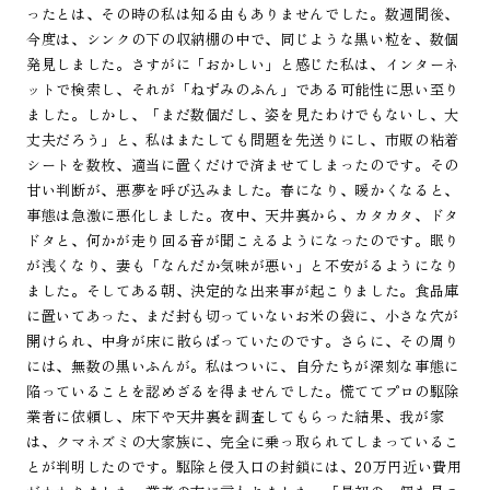
ったとは、その時の私は知る由もありませんでした。数週間後、
今度は、シンクの下の収納棚の中で、同じような黒い粒を、数個
発見しました。さすがに「おかしい」と感じた私は、インターネ
ットで検索し、それが「ねずみのふん」である可能性に思い至り
ました。しかし、「まだ数個だし、姿を見たわけでもないし、大
丈夫だろう」と、私はまたしても問題を先送りにし、市販の粘着
シートを数枚、適当に置くだけで済ませてしまったのです。その
甘い判断が、悪夢を呼び込みました。春になり、暖かくなると、
事態は急激に悪化しました。夜中、天井裏から、カタカタ、ドタ
ドタと、何かが走り回る音が聞こえるようになったのです。眠り
が浅くなり、妻も「なんだか気味が悪い」と不安がるようになり
ました。そしてある朝、決定的な出来事が起こりました。食品庫
に置いてあった、まだ封も切っていないお米の袋に、小さな穴が
開けられ、中身が床に散らばっていたのです。さらに、その周り
には、無数の黒いふんが。私はついに、自分たちが深刻な事態に
陥っていることを認めざるを得ませんでした。慌ててプロの駆除
業者に依頼し、床下や天井裏を調査してもらった結果、我が家
は、クマネズミの大家族に、完全に乗っ取られてしまっているこ
とが判明したのです。駆除と侵入口の封鎖には、20万円近い費用