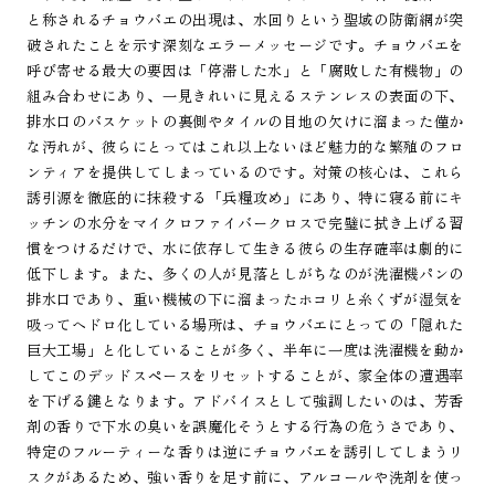
と称されるチョウバエの出現は、水回りという聖域の防衛網が突
破されたことを示す深刻なエラーメッセージです。チョウバエを
呼び寄せる最大の要因は「停滞した水」と「腐敗した有機物」の
組み合わせにあり、一見きれいに見えるステンレスの表面の下、
排水口のバスケットの裏側やタイルの目地の欠けに溜まった僅か
な汚れが、彼らにとってはこれ以上ないほど魅力的な繁殖のフロ
ンティアを提供してしまっているのです。対策の核心は、これら
誘引源を徹底的に抹殺する「兵糧攻め」にあり、特に寝る前にキ
ッチンの水分をマイクロファイバークロスで完璧に拭き上げる習
慣をつけるだけで、水に依存して生きる彼らの生存確率は劇的に
低下します。また、多くの人が見落としがちなのが洗濯機パンの
排水口であり、重い機械の下に溜まったホコリと糸くずが湿気を
吸ってヘドロ化している場所は、チョウバエにとっての「隠れた
巨大工場」と化していることが多く、半年に一度は洗濯機を動か
してこのデッドスペースをリセットすることが、家全体の遭遇率
を下げる鍵となります。アドバイスとして強調したいのは、芳香
剤の香りで下水の臭いを誤魔化そうとする行為の危うさであり、
特定のフルーティーな香りは逆にチョウバエを誘引してしまうリ
スクがあるため、強い香りを足す前に、アルコールや洗剤を使っ