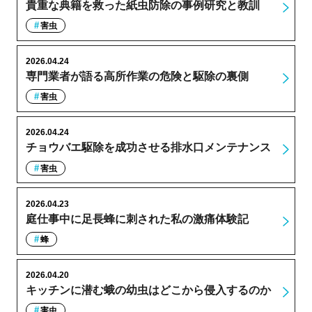
貴重な典籍を救った紙虫防除の事例研究と教訓
害虫
2026.04.24
専門業者が語る高所作業の危険と駆除の裏側
害虫
2026.04.24
チョウバエ駆除を成功させる排水口メンテナンス
害虫
2026.04.23
庭仕事中に足長蜂に刺された私の激痛体験記
蜂
2026.04.20
キッチンに潜む蛾の幼虫はどこから侵入するのか
害虫