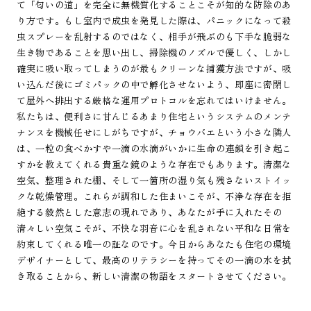
て「匂いの道」を完全に無機質化することこそが知的な防除のあ
り方です。もし室内で成虫を発見した際は、パニックになって殺
虫スプレーを乱射するのではなく、相手が飛ぶのも下手な脆弱な
生き物であることを思い出し、掃除機のノズルで優しく、しかし
確実に吸い取ってしまうのが最もクリーンな捕獲方法ですが、吸
い込んだ後にゴミパックの中で孵化させないよう、即座に密閉し
て屋外へ排出する厳格な運用プロトコルを忘れてはいけません。
私たちは、便利さに甘んじるあまり住宅というシステムのメンテ
ナンスを機械任せにしがちですが、チョウバエという小さな隣人
は、一粒の食べかすや一滴の水滴がいかに生命の連鎖を引き起こ
すかを教えてくれる貴重な鏡のような存在でもあります。清潔な
空気、整理された棚、そして一箇所の湿り気も残さないストイッ
クな乾燥管理。これらが調和した住まいこそが、不浄な存在を拒
絶する毅然とした意志の現れであり、あなたが手に入れたその
清々しい空気こそが、不快な羽音に心を乱されない平和な日常を
約束してくれる唯一の証なのです。今日からあなたも住宅の環境
デザイナーとして、最高のリテラシーを持ってその一滴の水を拭
き取ることから、新しい清潔の物語をスタートさせてください。