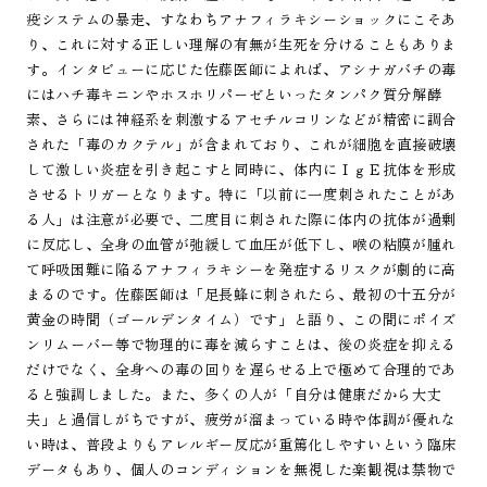
疫システムの暴走、すなわちアナフィラキシーショックにこそあ
り、これに対する正しい理解の有無が生死を分けることもありま
す。インタビューに応じた佐藤医師によれば、アシナガバチの毒
にはハチ毒キニンやホスホリパーゼといったタンパク質分解酵
素、さらには神経系を刺激するアセチルコリンなどが精密に調合
された「毒のカクテル」が含まれており、これが細胞を直接破壊
して激しい炎症を引き起こすと同時に、体内にＩｇＥ抗体を形成
させるトリガーとなります。特に「以前に一度刺されたことがあ
る人」は注意が必要で、二度目に刺された際に体内の抗体が過剰
に反応し、全身の血管が弛緩して血圧が低下し、喉の粘膜が腫れ
て呼吸困難に陥るアナフィラキシーを発症するリスクが劇的に高
まるのです。佐藤医師は「足長蜂に刺されたら、最初の十五分が
黄金の時間（ゴールデンタイム）です」と語り、この間にポイズ
ンリムーバー等で物理的に毒を減らすことは、後の炎症を抑える
だけでなく、全身への毒の回りを遅らせる上で極めて合理的であ
ると強調しました。また、多くの人が「自分は健康だから大丈
夫」と過信しがちですが、疲労が溜まっている時や体調が優れな
い時は、普段よりもアレルギー反応が重篤化しやすいという臨床
データもあり、個人のコンディションを無視した楽観視は禁物で