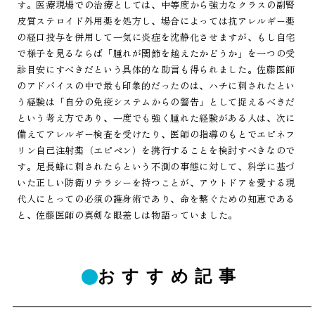
す。医療現場での治療としては、中等度から強力なクラスの副腎
皮質ステロイド外用薬を処方し、場合によっては抗アレルギー薬
の経口投与を併用して一気に炎症を沈静化させますが、もし自宅
で様子を見るならば「腫れが関節を越えたかどうか」を一つの受
診目安にすべきだという具体的な助言も得られました。佐藤医師
のアドバイスの中で最も印象的だったのは、ハチに刺されたとい
う経験は「自分の免疫システムからの警告」として捉えるべきだ
という考え方であり、一度でも強く腫れた経験がある人は、次に
備えてアレルギー検査を受けたり、医師の指導のもとでエピネフ
リン自己注射薬（エピペン）を携行することを検討すべきなので
す。足長蜂に刺されたらという不測の事態に対して、科学に基づ
いた正しい防衛リテラシーを持つことが、アウトドアを愛する現
代人にとっての必須の護身術であり、命を繋ぐための知恵である
と、佐藤医師の真剣な眼差しは物語っていました。
おすすめ記事